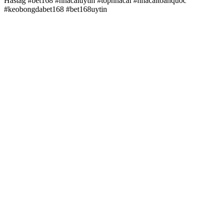
Hastag #bet168 #nhacaiuytin #topnhacai #nhacaitoanquoc
#keobongdabet168 #bet168uytin